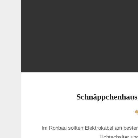
Schnäppchenhaus 
Im Rohbau sollten Elektrokabel am besten direkt mit verlegt werden. ➩ Wir markieren Steckdosen und
Lichtschalter und