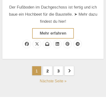
Der Fußboden im Dachgeschoss ist fertig und ich
baue ein Hochbeet für die Baustelle. ➤ Mehr dazu
findest du hier!
Mehr erfahren
Seitennummerierung
1
2
3
der
Nächste Seite »
Beiträge